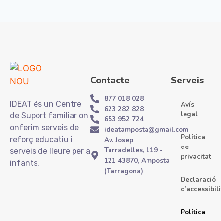
Contacte
Serveis
877 018 028
IDEAT és un Centre
Avís
623 282 828
legal
de Suport familiar on
653 952 724
onferim serveis de
ideatamposta@gmail.com
Política
reforç educatiu i
Av. Josep
de
Tarradelles, 119 -
serveis de lleure per a
privacitat
121 43870, Amposta
infants.
(Tarragona)
Declaració
d’accessibili
Política