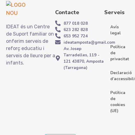
Contacte
Serveis
877 018 028
IDEAT és un Centre
Avís
623 282 828
legal
de Suport familiar on
653 952 724
onferim serveis de
ideatamposta@gmail.com
Política
reforç educatiu i
Av. Josep
de
Tarradelles, 119 -
serveis de lleure per a
privacitat
121 43870, Amposta
infants.
(Tarragona)
Declaració
d’accessibili
Política
de
cookies
(UE)